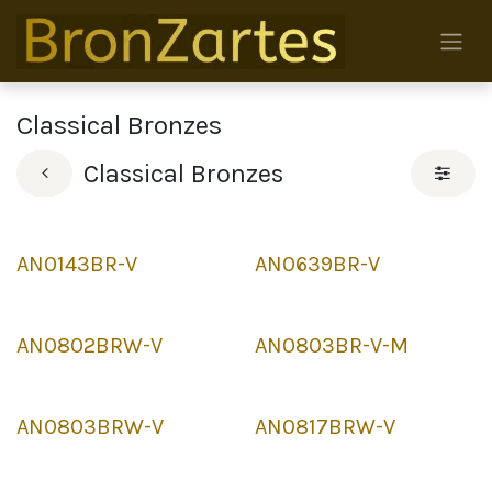
Skip to Content
Classical Bronzes
Classical Bronzes
AN0143BR-V
AN0639BR-V
AN0802BRW-V
AN0803BR-V-M
AN0803BRW-V
AN0817BRW-V